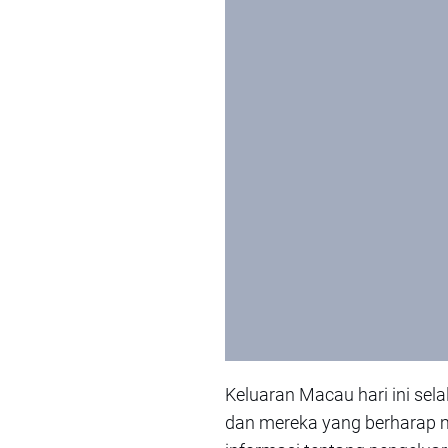
Keluaran Macau hari ini se
dan mereka yang berharap m