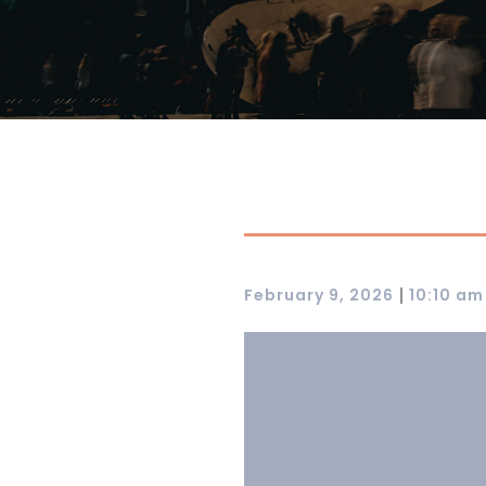
|
February 9, 2026
10:10 am