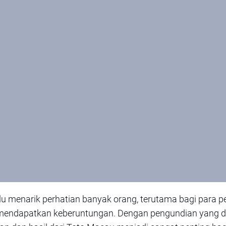
lalu menarik perhatian banyak orang, terutama bagi par
endapatkan keberuntungan. Dengan pengundian yang dil