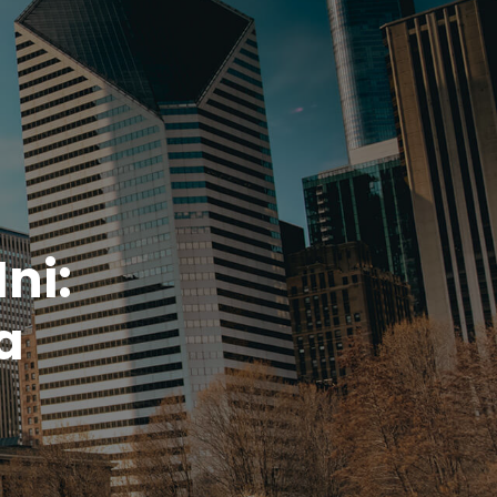
ni:
a