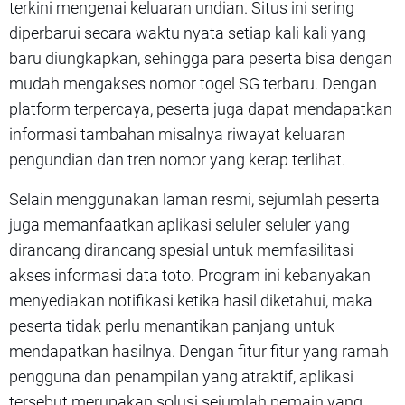
terkini mengenai keluaran undian. Situs ini sering
diperbarui secara waktu nyata setiap kali kali yang
baru diungkapkan, sehingga para peserta bisa dengan
mudah mengakses nomor togel SG terbaru. Dengan
platform terpercaya, peserta juga dapat mendapatkan
informasi tambahan misalnya riwayat keluaran
pengundian dan tren nomor yang kerap terlihat.
Selain menggunakan laman resmi, sejumlah peserta
juga memanfaatkan aplikasi seluler seluler yang
dirancang dirancang spesial untuk memfasilitasi
akses informasi data toto. Program ini kebanyakan
menyediakan notifikasi ketika hasil diketahui, maka
peserta tidak perlu menantikan panjang untuk
mendapatkan hasilnya. Dengan fitur fitur yang ramah
pengguna dan penampilan yang atraktif, aplikasi
tersebut merupakan solusi sejumlah pemain yang