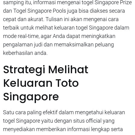
samping itu, informasi mengenai togel Singapore Prize
dan Togel Singapore Pools juga bisa diakses secara
cepat dan akurat. Tulisan ini akan mengenai cara
terbaik untuk melihat keluaran togel Singapore dalam
mode real-time, agar Anda dapat meningkatkan
pengalaman judi dan memaksimalkan peluang
keberhasilan anda.
Strategi Melihat
Keluaran Toto
Singapore
Satu cara paling efektif dalam mengetahui keluaran
togel Singapore yaitu dengan situs official yang
menyediakan memberikan informasi lengkap serta