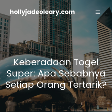
Skip
to
hollyjadeoleary.com
content
Keberadaan Togel
Super: Apa Sebabnya
Setiap Orang Tertarik?