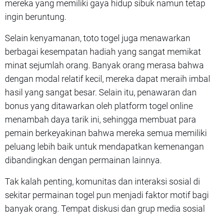
mereka yang memiliki gaya hidup sibuk namun tetap
ingin beruntung.
Selain kenyamanan, toto togel juga menawarkan
berbagai kesempatan hadiah yang sangat memikat
minat sejumlah orang. Banyak orang merasa bahwa
dengan modal relatif kecil, mereka dapat meraih imbal
hasil yang sangat besar. Selain itu, penawaran dan
bonus yang ditawarkan oleh platform togel online
menambah daya tarik ini, sehingga membuat para
pemain berkeyakinan bahwa mereka semua memiliki
peluang lebih baik untuk mendapatkan kemenangan
dibandingkan dengan permainan lainnya.
Tak kalah penting, komunitas dan interaksi sosial di
sekitar permainan togel pun menjadi faktor motif bagi
banyak orang. Tempat diskusi dan grup media sosial