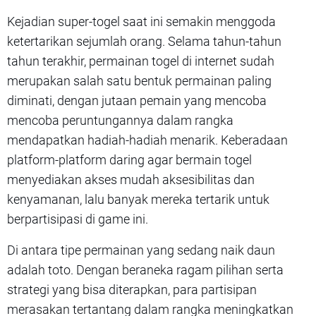
Kejadian super-togel saat ini semakin menggoda
ketertarikan sejumlah orang. Selama tahun-tahun
tahun terakhir, permainan togel di internet sudah
merupakan salah satu bentuk permainan paling
diminati, dengan jutaan pemain yang mencoba
mencoba peruntungannya dalam rangka
mendapatkan hadiah-hadiah menarik. Keberadaan
platform-platform daring agar bermain togel
menyediakan akses mudah aksesibilitas dan
kenyamanan, lalu banyak mereka tertarik untuk
berpartisipasi di game ini.
Di antara tipe permainan yang sedang naik daun
adalah toto. Dengan beraneka ragam pilihan serta
strategi yang bisa diterapkan, para partisipan
merasakan tertantang dalam rangka meningkatkan