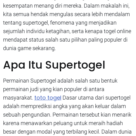
kesempatan menang diri mereka. Dalam makalah ini,
kita semua hendak mengulas secara lebih mendalam
tentang supertogel, fenomena yang menjadikan
sejumlah individu ketagihan, serta kenapa togel online
mendapat status salah satu pilihan paling populer di
dunia game sekarang.
Apa Itu Supertogel
Permainan Supertogel adalah salah satu bentuk
permainan judi yang kian populer di antara
toto togel
masyarakat.
Dasar utama dari supertogel
adalah memprediksi angka yang akan keluar dalam
sebuah pengundian. Permainan tersebut kian menarik
karena menawarkan peluang untuk meraih hadiah
besar dengan modal yang terbilang kecil. Dalam dunia