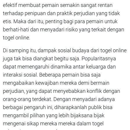
efektif membuat pemain semakin sangat rentan
terhadap penipuan dan praktik perjudian yang tidak
etis. Maka dari itu, penting bagi para pemain untuk
berhati-hati dan menyadari risiko yang terkait dengan
togel online.
Di samping itu, dampak sosial budaya dari togel online
juga tak bisa diangkat begitu saja. Popularitasnya
dapat memengaruhi dinamika antar keluarga dan
interaksi sosial. Beberapa pemain bisa saja
mengabaikan kewajiban mereka demi bermain
perjudian, yang dapat menyebabkan konflik dengan
orang-orang terdekat. Dengan menyadari adanya
berbagai pengaruh ini, diharapkanlah publik bisa
mengambil pilihan yang lebih bijaksana bijak
mengenai sikap mereka mereka dalam togel