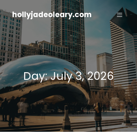
Skip
to
hollyjadeoleary.com
content
Day:
July 3, 2026