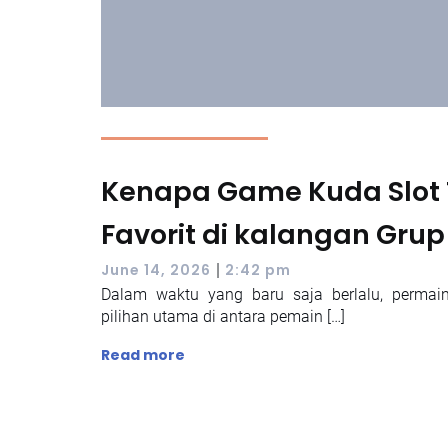
Kenapa Game Kuda Slot 
Favorit di kalangan Gr
|
June 14, 2026
2:42 pm
Dalam waktu yang baru saja berlalu, permain
pilihan utama di antara pemain […]
Read more