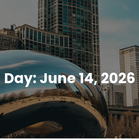
Day:
June 14, 2026