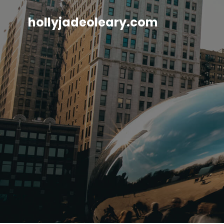
Skip
to
hollyjadeoleary.com
content