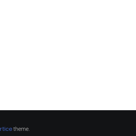
rtice
theme.