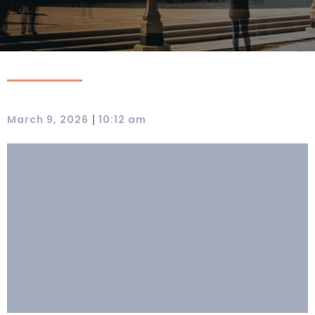
|
March 9, 2026
10:12 am