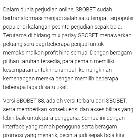
Dalam dunia perjudian online, SBOBET sudah
bertransformasi menjadi salah satu tempat terpopuler
populer di kalangan pecinta perjudian sepak bola.
Terutama di bidang mix parlay SBOBET menawarkan
peluang seru bagi beberapa penjudi untuk
memaksimalkan profit hina semua. Dengan beragam
pilihan taruhan tersedia, para pemain memiliki
kesempatan untuk menambah kemungkinan
kemenangan mereka dengan memilih beberapa
beberapa laga di satu tiket.
Versi SBOBET 88, adalah versi terbaru dari SBOBET,
serta memberikan konsekuensi dan aksesibilitas yang
lebih baik untuk para pengguna. Semua ini dengan
interface yang ramah pengguna serta beragam
promosi yang menarik, pecinta judi sepak bola kini