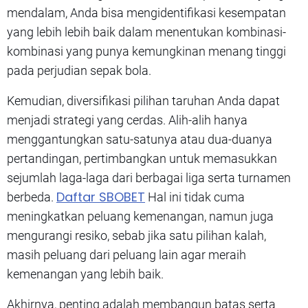
mendalam, Anda bisa mengidentifikasi kesempatan
yang lebih lebih baik dalam menentukan kombinasi-
kombinasi yang punya kemungkinan menang tinggi
pada perjudian sepak bola.
Kemudian, diversifikasi pilihan taruhan Anda dapat
menjadi strategi yang cerdas. Alih-alih hanya
menggantungkan satu-satunya atau dua-duanya
pertandingan, pertimbangkan untuk memasukkan
sejumlah laga-laga dari berbagai liga serta turnamen
Daftar SBOBET
berbeda.
Hal ini tidak cuma
meningkatkan peluang kemenangan, namun juga
mengurangi resiko, sebab jika satu pilihan kalah,
masih peluang dari peluang lain agar meraih
kemenangan yang lebih baik.
Akhirnya, penting adalah membangun batas serta