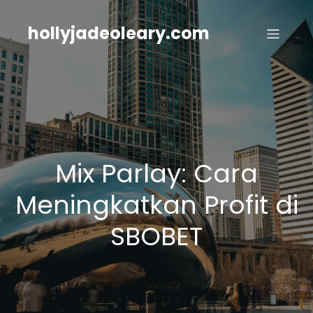
Skip
to
hollyjadeoleary.com
content
Mix Parlay: Cara
Meningkatkan Profit di
SBOBET