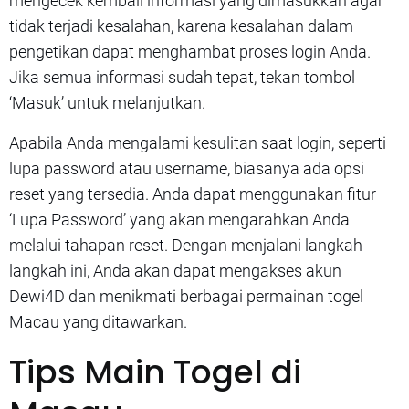
mengecek kembali informasi yang dimasukkan agar
tidak terjadi kesalahan, karena kesalahan dalam
pengetikan dapat menghambat proses login Anda.
Jika semua informasi sudah tepat, tekan tombol
‘Masuk’ untuk melanjutkan.
Apabila Anda mengalami kesulitan saat login, seperti
lupa password atau username, biasanya ada opsi
reset yang tersedia. Anda dapat menggunakan fitur
‘Lupa Password’ yang akan mengarahkan Anda
melalui tahapan reset. Dengan menjalani langkah-
langkah ini, Anda akan dapat mengakses akun
Dewi4D dan menikmati berbagai permainan togel
Macau yang ditawarkan.
Tips Main Togel di