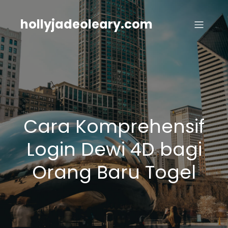
Skip
to
hollyjadeoleary.com
content
Cara Komprehensif
Login Dewi 4D bagi
Orang Baru Togel