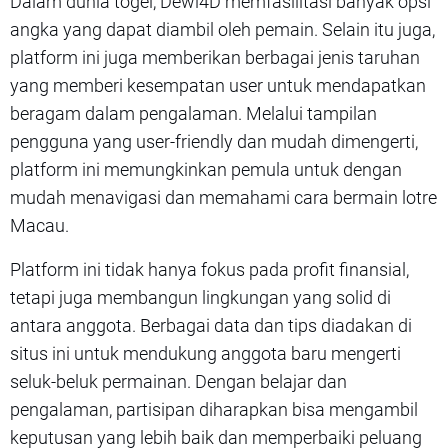
Dalam dunia togel, Dewi4D memfasilitasi banyak opsi
angka yang dapat diambil oleh pemain. Selain itu juga,
platform ini juga memberikan berbagai jenis taruhan
yang memberi kesempatan user untuk mendapatkan
beragam dalam pengalaman. Melalui tampilan
pengguna yang user-friendly dan mudah dimengerti,
platform ini memungkinkan pemula untuk dengan
mudah menavigasi dan memahami cara bermain lotre
Macau.
Platform ini tidak hanya fokus pada profit finansial,
tetapi juga membangun lingkungan yang solid di
antara anggota. Berbagai data dan tips diadakan di
situs ini untuk mendukung anggota baru mengerti
seluk-beluk permainan. Dengan belajar dan
pengalaman, partisipan diharapkan bisa mengambil
keputusan yang lebih baik dan memperbaiki peluang