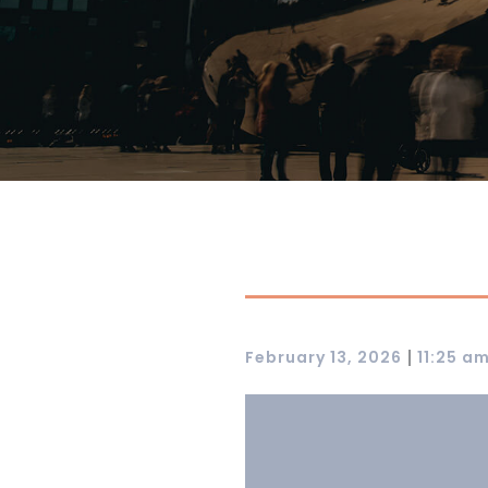
|
February 13, 2026
11:25 a