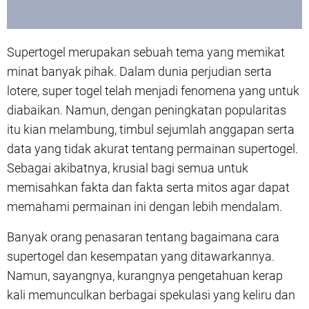
Supertogel merupakan sebuah tema yang memikat
minat banyak pihak. Dalam dunia perjudian serta
lotere, super togel telah menjadi fenomena yang untuk
diabaikan. Namun, dengan peningkatan popularitas
itu kian melambung, timbul sejumlah anggapan serta
data yang tidak akurat tentang permainan supertogel.
Sebagai akibatnya, krusial bagi semua untuk
memisahkan fakta dan fakta serta mitos agar dapat
memahami permainan ini dengan lebih mendalam.
Banyak orang penasaran tentang bagaimana cara
supertogel dan kesempatan yang ditawarkannya.
Namun, sayangnya, kurangnya pengetahuan kerap
kali memunculkan berbagai spekulasi yang keliru dan