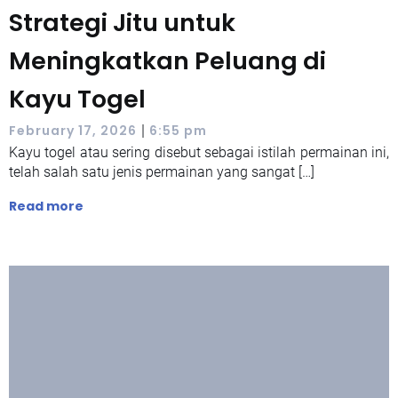
Strategi Jitu untuk
Meningkatkan Peluang di
Kayu Togel
|
February 17, 2026
6:55 pm
Kayu togel atau sering disebut sebagai istilah permainan ini,
telah salah satu jenis permainan yang sangat […]
Read more