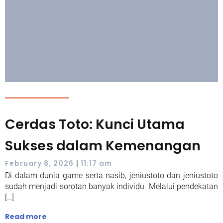
Cerdas Toto: Kunci Utama
Sukses dalam Kemenangan
|
February 8, 2026
11:17 am
Di dalam dunia game serta nasib, jeniustoto dan jeniustoto
sudah menjadi sorotan banyak individu. Melalui pendekatan
[…]
Read more