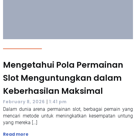
Mengetahui Pola Permainan
Slot Menguntungkan dalam
Keberhasilan Maksimal
|
February 8, 2026
1:41 pm
Dalam dunia arena permainan slot, berbagai pemain yang
mencari metode untuk meningkatkan kesempatan untung
yang mereka […]
Read more