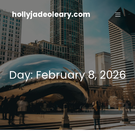
Skip
to
hollyjadeoleary.com
content
Day:
February 8, 2026