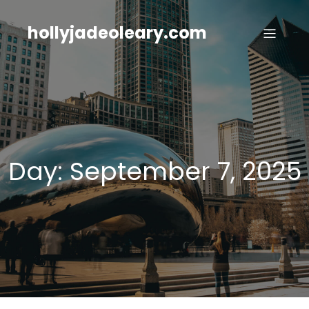
Skip
to
hollyjadeoleary.com
content
Day:
September 7, 2025