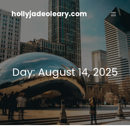
Skip
to
hollyjadeoleary.com
content
Day:
August 14, 2025