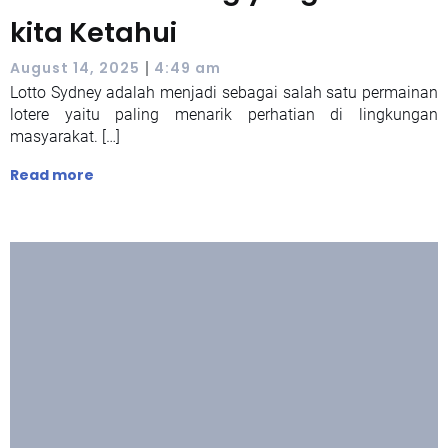
kita Ketahui
|
August 14, 2025
4:49 am
Lotto Sydney adalah menjadi sebagai salah satu permainan
lotere yaitu paling menarik perhatian di lingkungan
masyarakat. […]
Read more