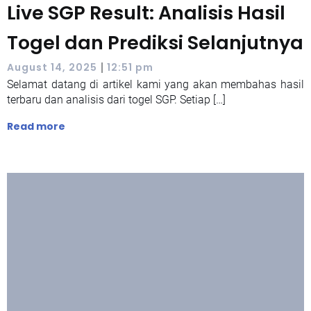
Live SGP Result: Analisis Hasil
Togel dan Prediksi Selanjutnya
|
August 14, 2025
12:51 pm
Selamat datang di artikel kami yang akan membahas hasil
terbaru dan analisis dari togel SGP. Setiap […]
Read more