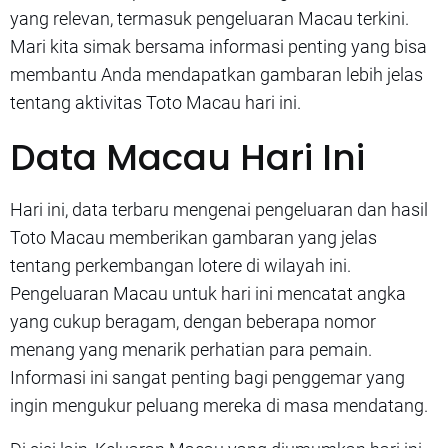
yang relevan, termasuk pengeluaran Macau terkini.
Mari kita simak bersama informasi penting yang bisa
membantu Anda mendapatkan gambaran lebih jelas
tentang aktivitas Toto Macau hari ini.
Data Macau Hari Ini
Hari ini, data terbaru mengenai pengeluaran dan hasil
Toto Macau memberikan gambaran yang jelas
tentang perkembangan lotere di wilayah ini.
Pengeluaran Macau untuk hari ini mencatat angka
yang cukup beragam, dengan beberapa nomor
menang yang menarik perhatian para pemain.
Informasi ini sangat penting bagi penggemar yang
ingin mengukur peluang mereka di masa mendatang.