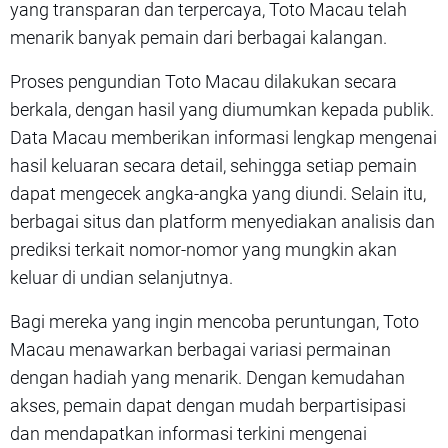
yang transparan dan terpercaya, Toto Macau telah
menarik banyak pemain dari berbagai kalangan.
Proses pengundian Toto Macau dilakukan secara
berkala, dengan hasil yang diumumkan kepada publik.
Data Macau memberikan informasi lengkap mengenai
hasil keluaran secara detail, sehingga setiap pemain
dapat mengecek angka-angka yang diundi. Selain itu,
berbagai situs dan platform menyediakan analisis dan
prediksi terkait nomor-nomor yang mungkin akan
keluar di undian selanjutnya.
Bagi mereka yang ingin mencoba peruntungan, Toto
Macau menawarkan berbagai variasi permainan
dengan hadiah yang menarik. Dengan kemudahan
akses, pemain dapat dengan mudah berpartisipasi
dan mendapatkan informasi terkini mengenai