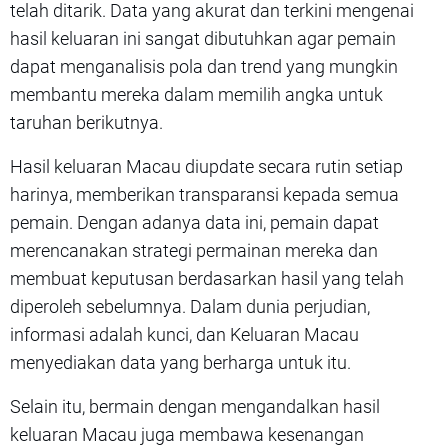
telah ditarik. Data yang akurat dan terkini mengenai
hasil keluaran ini sangat dibutuhkan agar pemain
dapat menganalisis pola dan trend yang mungkin
membantu mereka dalam memilih angka untuk
taruhan berikutnya.
Hasil keluaran Macau diupdate secara rutin setiap
harinya, memberikan transparansi kepada semua
pemain. Dengan adanya data ini, pemain dapat
merencanakan strategi permainan mereka dan
membuat keputusan berdasarkan hasil yang telah
diperoleh sebelumnya. Dalam dunia perjudian,
informasi adalah kunci, dan Keluaran Macau
menyediakan data yang berharga untuk itu.
Selain itu, bermain dengan mengandalkan hasil
keluaran Macau juga membawa kesenangan