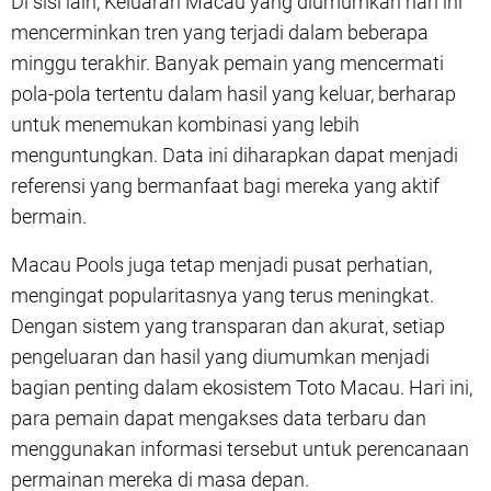
Di sisi lain, Keluaran Macau yang diumumkan hari ini
mencerminkan tren yang terjadi dalam beberapa
minggu terakhir. Banyak pemain yang mencermati
pola-pola tertentu dalam hasil yang keluar, berharap
untuk menemukan kombinasi yang lebih
menguntungkan. Data ini diharapkan dapat menjadi
referensi yang bermanfaat bagi mereka yang aktif
bermain.
Macau Pools juga tetap menjadi pusat perhatian,
mengingat popularitasnya yang terus meningkat.
Dengan sistem yang transparan dan akurat, setiap
pengeluaran dan hasil yang diumumkan menjadi
bagian penting dalam ekosistem Toto Macau. Hari ini,
para pemain dapat mengakses data terbaru dan
menggunakan informasi tersebut untuk perencanaan
permainan mereka di masa depan.