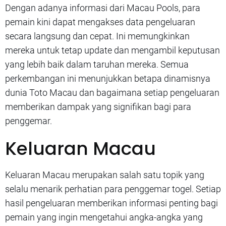
Dengan adanya informasi dari Macau Pools, para
pemain kini dapat mengakses data pengeluaran
secara langsung dan cepat. Ini memungkinkan
mereka untuk tetap update dan mengambil keputusan
yang lebih baik dalam taruhan mereka. Semua
perkembangan ini menunjukkan betapa dinamisnya
dunia Toto Macau dan bagaimana setiap pengeluaran
memberikan dampak yang signifikan bagi para
penggemar.
Keluaran Macau
Keluaran Macau merupakan salah satu topik yang
selalu menarik perhatian para penggemar togel. Setiap
hasil pengeluaran memberikan informasi penting bagi
pemain yang ingin mengetahui angka-angka yang