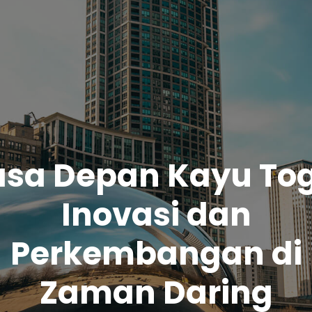
sa Depan Kayu Tog
Inovasi dan
Perkembangan di
Zaman Daring