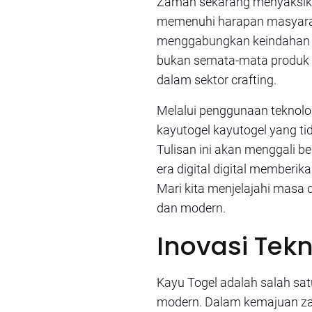
Zaman sekarang menyaksikan
memenuhi harapan masyaraka
menggabungkan keindahan al
bukan semata-mata produk t
dalam sektor crafting.
Melalui penggunaan teknolo
kayutogel kayutogel yang tid
Tulisan ini akan menggali b
era digital digital memberik
Mari kita menjelajahi masa
dan modern.
Inovasi Tek
Kayu Togel adalah salah sa
modern. Dalam kemajuan zam