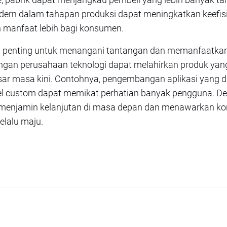
odern dalam tahapan produksi dapat meningkatkan keefis
 manfaat lebih bagi konsumen.
ng penting untuk menangani tantangan dan memanfaatka
engan perusahaan teknologi dapat melahirkan produk yang 
r masa kini. Contohnya, pengembangan aplikasi yang 
l custom dapat memikat perhatian banyak pengguna. D
at menjamin kelanjutan di masa depan dan menawarkan kont
elalu maju.