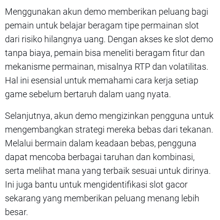
Menggunakan akun demo memberikan peluang bagi
pemain untuk belajar beragam tipe permainan slot
dari risiko hilangnya uang. Dengan akses ke slot demo
tanpa biaya, pemain bisa meneliti beragam fitur dan
mekanisme permainan, misalnya RTP dan volatilitas.
Hal ini esensial untuk memahami cara kerja setiap
game sebelum bertaruh dalam uang nyata.
Selanjutnya, akun demo mengizinkan pengguna untuk
mengembangkan strategi mereka bebas dari tekanan.
Melalui bermain dalam keadaan bebas, pengguna
dapat mencoba berbagai taruhan dan kombinasi,
serta melihat mana yang terbaik sesuai untuk dirinya.
Ini juga bantu untuk mengidentifikasi slot gacor
sekarang yang memberikan peluang menang lebih
besar.