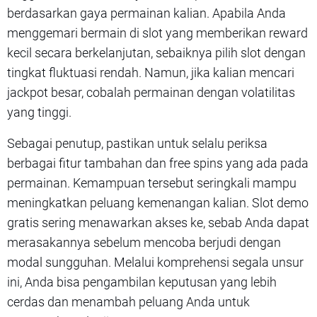
berdasarkan gaya permainan kalian. Apabila Anda
menggemari bermain di slot yang memberikan reward
kecil secara berkelanjutan, sebaiknya pilih slot dengan
tingkat fluktuasi rendah. Namun, jika kalian mencari
jackpot besar, cobalah permainan dengan volatilitas
yang tinggi.
Sebagai penutup, pastikan untuk selalu periksa
berbagai fitur tambahan dan free spins yang ada pada
permainan. Kemampuan tersebut seringkali mampu
meningkatkan peluang kemenangan kalian. Slot demo
gratis sering menawarkan akses ke, sebab Anda dapat
merasakannya sebelum mencoba berjudi dengan
modal sungguhan. Melalui komprehensi segala unsur
ini, Anda bisa pengambilan keputusan yang lebih
cerdas dan menambah peluang Anda untuk