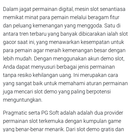
Dalam jagat permainan digital, mesin slot senantiasa
memikat minat para pemain melalui beragam fitur
dan peluang kemenangan yang menggoda. Satu di
antara tren terbaru yang banyak dibicarakan ialah slot
gacor saat ini, yang menawarkan kesempatan untuk
para pemain agar meraih kemenangan besar dengan
lebih mudah. Dengan menggunakan akun demo slot,
Anda dapat menyusuri berbagai jenis permainan
tanpa resiko kehilangan uang. Ini merupakan cara
yang sangat baik untuk memahami aturan permainan
juga mencari slot demo yang paling berpotensi
menguntungkan.
Pragmatic serta PG Soft adalah adalah dua provider
permainan slot terkemuka dengan kumpulan game
yang benar-benar menarik. Dari slot demo gratis dan