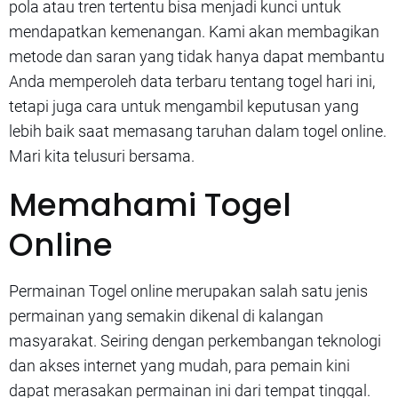
pola atau tren tertentu bisa menjadi kunci untuk
mendapatkan kemenangan. Kami akan membagikan
metode dan saran yang tidak hanya dapat membantu
Anda memperoleh data terbaru tentang togel hari ini,
tetapi juga cara untuk mengambil keputusan yang
lebih baik saat memasang taruhan dalam togel online.
Mari kita telusuri bersama.
Memahami Togel
Online
Permainan Togel online merupakan salah satu jenis
permainan yang semakin dikenal di kalangan
masyarakat. Seiring dengan perkembangan teknologi
dan akses internet yang mudah, para pemain kini
dapat merasakan permainan ini dari tempat tinggal.