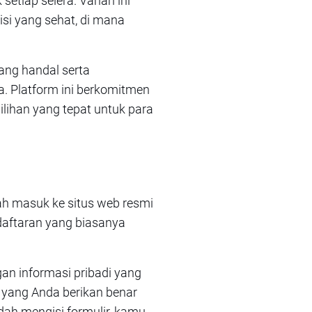
setiap selera. Varian ini
si yang sehat, di mana
ang handal serta
. Platform ini berkomitmen
lihan yang tepat untuk para
ah masuk ke situs web resmi
aftaran yang biasanya
an informasi pribadi yang
 yang Anda berikan benar
dah mengisi formulir, kamu