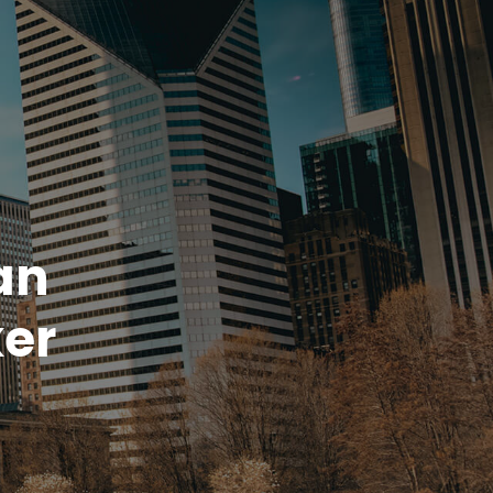
an
er