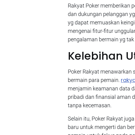
Rakyat Poker memberikan 
dan dukungan pelanggan yg s
yg dapat memuaskan keingin
mengenai fitur-fitur unggul
pengalaman bermain yg tak 
Kelebihan U
Poker Rakyat menawarkan s
raky
bermain para pemain.
menjamin keamanan data dan 
pribadi dan finansial aman
tanpa kecemasan.
Selain itu, Poker Rakyat j
baru untuk mengerti dan b