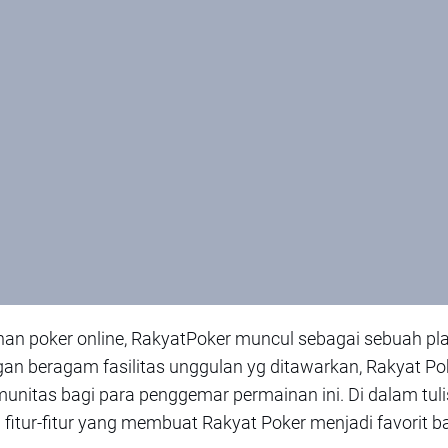
an poker online, RakyatPoker muncul sebagai sebuah pl
gan beragam fasilitas unggulan yg ditawarkan, Rakyat P
unitas bagi para penggemar permainan ini. Di dalam tulis
itur-fitur yang membuat Rakyat Poker menjadi favorit b