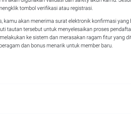
gklik tombol verifikasi atau registrasi.
 kamu akan menerima surat elektronik konfirmasi yang be
uti tautan tersebut untuk menyelesaikan proses pendaft
 melakukan ke sistem dan merasakan ragam fitur yang di
beragam dan bonus menarik untuk member baru.