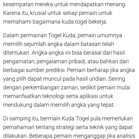
kesempatan mereka untuk mendapatkan menang.
Karena itu, krusial untuk setiap pemain untuk
memahami bagaimana kuda togel bekerja.
Dalam permainan Togel Kuda, pemain umumnya
memilih sejumlah angka dalam batasan telah
ditentukan. Angka-angka ini bisa berasal dari hasil
pengamatan, pengalaman pribadi, atau bahkan dari
berbagai sumber prediksi. Pemain berharap jika angka
yang pilih dapat muncul pada hasil undian. Seiring
dengan perkembangan zaman, sedikit pemain mulai
memanfaatkan teknologi serta aplikasi untuk
mendukung dalam memilih angka yang tepat.
Di samping itu, bermain Kuda Togel pula memerlukan
pemahaman tentang strategi serta teknik yang dapat
dilakukan. Beberapa pemain menganggap jika analisis