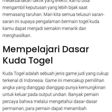
melaksanakan taktik yang efektif, kamu bisa
mengambil keputusan yang lebih bijak saat
memasang taruhan. Mari kita semua telusuri saran-
saran ini supaya pengalaman bermain togel kuda
kamu dapat menjadi semakin menarik dan
menghasilkan.
Mempelajari Dasar
Kuda Togel
Kuda Togel adalah sebuah jenis game judi yang cukup
terkenal di Indonesia. Game ini mencakup pemilihan
angka yang dianggap dianggap punya kemungkinan
untuk keluar pada output undian. Banyak pemain
percaya bahwa melalui mengetahui dasar-dasar
permainan, para pemain dapat menambah