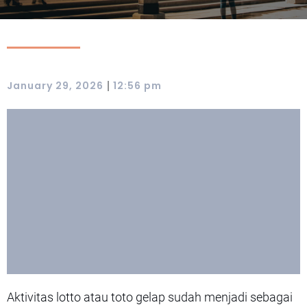
|
January 29, 2026
12:56 pm
Aktivitas lotto atau toto gelap sudah menjadi sebagai