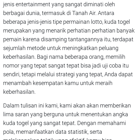
jenis entertainment yang sangat diminati oleh
berbagai dunia, termasuk di Tanah Air. Antara
beberapa jenis-jenis tipe permainan lotto, kuda togel
merupakan yang menarik perhatian perhatian banyak
pemain karena disamping tantangannya itu, terdapat
sejumlah metode untuk meningkatkan peluang
keberhasilan. Bagi nama beberapa orang, memilih
nomor yang tepat sangat tepat bisa jadi uji coba itu
sendiri, tetapi melalui strategi yang tepat, Anda dapat
menambah kesempatan kamu untuk meraih
keberhasilan.
Dalam tulisan ini kami, kami akan akan memberikan
lima saran yang berguna untuk menentukan angka
kuda togel yang sangat tepat. Dengan memahami
pola, memanfaatkan data statistik, serta