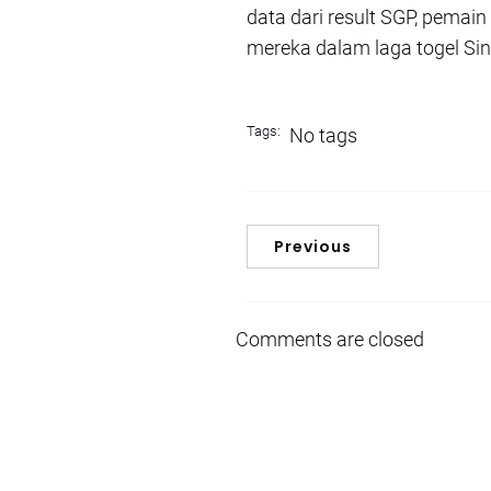
data dari result SGP, pem
mereka dalam laga togel Si
Tags:
No tags
Previous
Comments are closed