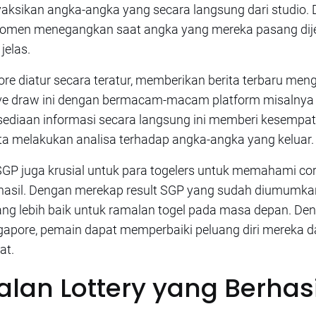
ksikan angka-angka yang secara langsung dari studio. D
men menegangkan saat angka yang mereka pasang dije
jelas.
pore diatur secara teratur, memberikan berita terbaru men
e draw ini dengan bermacam-macam platform misalnya s
sediaan informasi secara langsung ini memberi kesempa
ta melakukan analisa terhadap angka-angka yang keluar.
 SGP juga krusial untuk para togelers untuk memahami cor
hasil. Dengan merekap result SGP yang sudah diumumka
ng lebih baik untuk ramalan togel pada masa depan. D
ngapore, pemain dapat memperbaiki peluang diri mereka d
at.
lan Lottery yang Berhasi