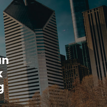
an
k
g