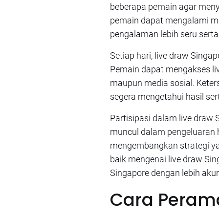
beberapa pemain agar menya
pemain dapat mengalami mo
pengalaman lebih seru serta 
Setiap hari, live draw Singa
Pemain dapat mengakses liv
maupun media sosial. Keter
segera mengetahui hasil ser
Partisipasi dalam live draw
muncul dalam pengeluaran 
mengembangkan strategi ya
baik mengenai live draw Si
Singapore dengan lebih akur
Cara Perama