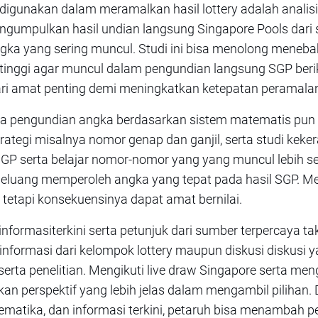
 digunakan dalam meramalkan hasil lottery adalah analisi
ngumpulkan hasil undian langsung Singapore Pools dari 
gka yang sering muncul. Studi ini bisa menolong mene
 tinggi agar muncul dalam pengundian langsung SGP beri
ari amat penting demi meningkatkan ketepatan peramala
ra pengundian angka berdasarkan sistem matematis pun 
trategi misalnya nomor genap dan ganjil, serta studi kek
P serta belajar nomor-nomor yang yang muncul lebih ser
eluang memperoleh angka yang tepat pada hasil SGP. M
 tetapi konsekuensinya dapat amat bernilai.
informasiterkini serta petunjuk dari sumber terpercaya ta
nformasi dari kelompok lottery maupun diskusi diskusi 
serta penelitian. Mengikuti live draw Singapore serta me
ikan perspektif yang lebih jelas dalam mengambil pilih
tematika, dan informasi terkini, petaruh bisa menambah p