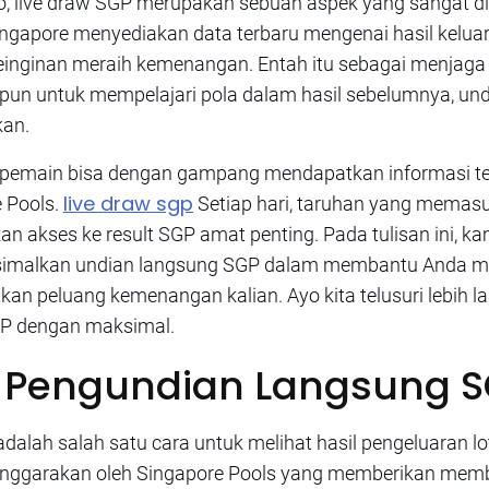
o, live draw SGP merupakan sebuah aspek yang sangat di
ingapore menyediakan data terbaru mengenai hasil kelu
einginan meraih kemenangan. Entah itu sebagai menjaga
pun untuk mempelajari pola dalam hasil sebelumnya, un
kan.
a pemain bisa dengan gampang mendapatkan informasi ten
live draw sgp
e Pools.
Setiap hari, taruhan yang memasuk
an akses ke result SGP amat penting. Pada tulisan ini,
simalkan undian langsung SGP dalam membantu Anda mer
tkan peluang kemenangan kalian. Ayo kita telusuri lebih 
P dengan maksimal.
 Pengundian Langsung 
lah salah satu cara untuk melihat hasil pengeluaran lo
elenggarakan oleh Singapore Pools yang memberikan memb