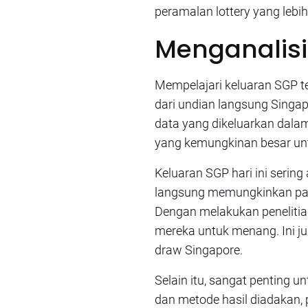
peramalan lottery yang lebih
Menganalisi
Mempelajari keluaran SGP t
dari undian langsung Singap
data yang dikeluarkan dal
yang kemungkinan besar unt
Keluaran SGP hari ini serin
langsung memungkinkan par
Dengan melakukan penelitia
mereka untuk menang. Ini ju
draw Singapore.
Selain itu, sangat penting 
dan metode hasil diadakan