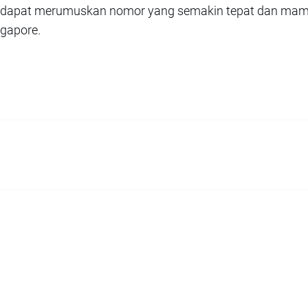
ain dapat merumuskan nomor yang semakin tepat dan 
ngapore.