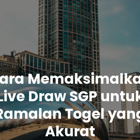
ara Memaksimalk
Live Draw SGP untu
Ramalan Togel yan
Akurat