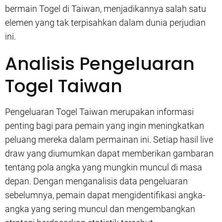
bermain Togel di Taiwan, menjadikannya salah satu
elemen yang tak terpisahkan dalam dunia perjudian
ini.
Analisis Pengeluaran
Togel Taiwan
Pengeluaran Togel Taiwan merupakan informasi
penting bagi para pemain yang ingin meningkatkan
peluang mereka dalam permainan ini. Setiap hasil live
draw yang diumumkan dapat memberikan gambaran
tentang pola angka yang mungkin muncul di masa
depan. Dengan menganalisis data pengeluaran
sebelumnya, pemain dapat mengidentifikasi angka-
angka yang sering muncul dan mengembangkan