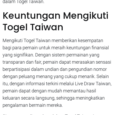
dalam Togel Taiwan.
Keuntungan Mengikuti
Togel Taiwan
Mengikuti Togel Taiwan memberikan kesempatan
bagi para pemain untuk meraih keuntungan finansial
yang signifikan. Dengan sistem permainan yang
transparan dan fair, pemain dapat merasakan sensasi
berpartisipasi dalam undian dan pengundian nomor
dengan peluang menang yang cukup menarik. Selain
itu, dengan informasi terkini melalui Live Draw Taiwan,
pemain dapat dengan mudah memantau hasil
keluaran secara langsung, sehingga meningkatkan
pengalaman bermain mereka.