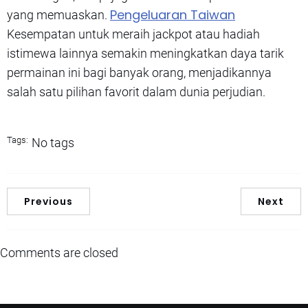
Pengeluaran Taiwan
yang memuaskan.
Kesempatan untuk meraih jackpot atau hadiah
istimewa lainnya semakin meningkatkan daya tarik
permainan ini bagi banyak orang, menjadikannya
salah satu pilihan favorit dalam dunia perjudian.
Tags:
No tags
Previous
Next
Comments are closed