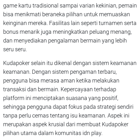
game kartu tradisional sampai varian kekinian, pemain
bisa menikmati beraneka pilihan untuk memuaskan
keinginan mereka. Fasilitas lain seperti turnamen serta
bonus menarik juga meningkatkan peluang menang,
dan menyediakan pengalaman bermain yang lebih
seru seru.
Kudapoker selain itu dikenal dengan sistem keamanan
keamanan. Dengan sistem pengaman terbaru,
pengguna bisa merasa aman ketika melakukan
transaksi dan bermain. Kepercayaan terhadap
platform ini menciptakan suasana yang positif,
sehingga pengguna dapat fokus pada strategi sendiri
tanpa perlu cemas tentang isu keamanan. Aspek ini
merupakan aspek krusial dari membuat Kudapoker
pilihan utama dalam komunitas idn play.