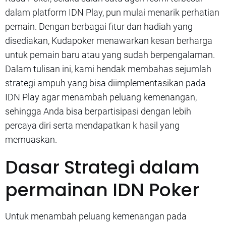
dalam platform IDN Play, pun mulai menarik perhatian
pemain. Dengan berbagai fitur dan hadiah yang
disediakan, Kudapoker menawarkan kesan berharga
untuk pemain baru atau yang sudah berpengalaman.
Dalam tulisan ini, kami hendak membahas sejumlah
strategi ampuh yang bisa diimplementasikan pada
IDN Play agar menambah peluang kemenangan,
sehingga Anda bisa berpartisipasi dengan lebih
percaya diri serta mendapatkan k hasil yang
memuaskan.
Dasar Strategi dalam
permainan IDN Poker
Untuk menambah peluang kemenangan pada