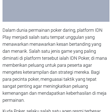
Dalam dunia permainan poker daring, platform IDN
Play menjadi salah satu tempat unggulan yang
menawarkan menawarkan kesan bertanding yang
dan menarik. Salah satu jenis game yang paling
diminati di platform tersebut ialah IDN Poker, di mana
memberikan peluang untuk para peserta agar
mengetes keterampilan dan strategi mereka. Bagi
para pecinta poker, menguasai taktik yang tepat
sangat penting agar meningkatkan peluang
kemenangan dan mendapatkan keberhasilan di meja
permainan.
Kuda Poker, selaku salah satu agen resmi terbesar