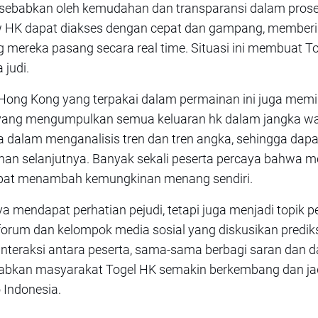
sebabkan oleh kemudahan dan transparansi dalam proses 
raw HK dapat diakses dengan cepat dan gampang, member
mereka pasang secara real time. Situasi ini membuat To
 judi.
Hong Kong yang terpakai dalam permainan ini juga memilik
yang mengumpulkan semua keluaran hk dalam jangka waktu
alam menganalisis tren dan tren angka, sehingga dapa
uhan selanjutnya. Banyak sekali peserta percaya bahwa 
pat menambah kemungkinan menang sendiri.
ya mendapat perhatian pejudi, tetapi juga menjadi topik 
forum dan kelompok media sosial yang diskusikan prediks
nteraksi antara peserta, sama-sama berbagi saran dan d
babkan masyarakat Togel HK semakin berkembang dan jad
 Indonesia.