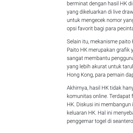
berminat dengan hasil HK di
yang dikeluarkan di live d
untuk mengecek nomor yang 
opsi favorit bagi para pecinta
Selain itu, mekanisme paito 
Paito HK merupakan grafik 
sangat membantu pengguna d
yang lebih akurat untuk tar
Hong Kong, para pemain da
Akhirnya, hasil HK tidak han
komunitas online. Terdapat 
HK. Diskusi ini membangun i
keluaran HK. Hal ini menye
penggemar togel di seantero