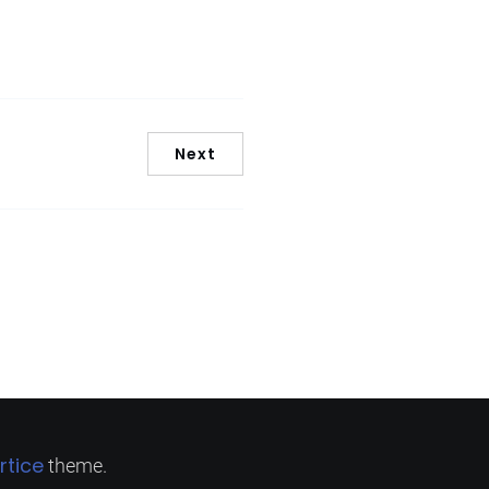
Next
rtice
theme.