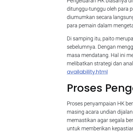
Pengeluaran HK biasanya di
ditunggu-tunggu oleh para p
diumumkan secara langsung.
para pemain dalam mengetah
Di samping itu, paito merupa
sebelumnya. Dengan menggun
masa mendatang. Hal ini me
melibatkan strategi dan an
availability.html
Proses Peng
Proses penyampaian HK ber
masing acara undian dijala
memastikan agar segala ber
untuk memberikan kepastian 