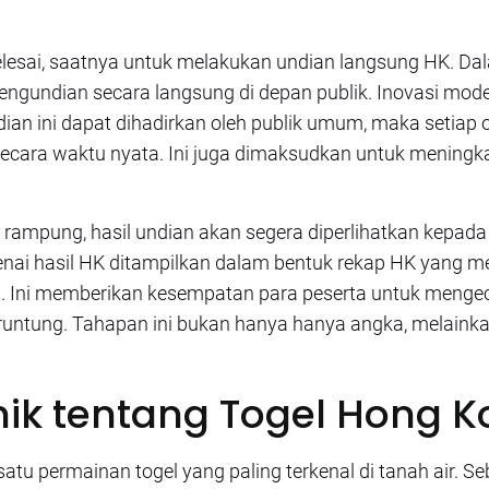
lesai, saatnya untuk melakukan undian langsung HK. Dal
ngundian secara langsung di depan publik. Inovasi mod
ian ini dapat dihadirkan oleh publik umum, maka setiap
ecara waktu nyata. Ini juga dimaksudkan untuk meningk
 rampung, hasil undian akan segera diperlihatkan kepa
nai hasil HK ditampilkan dalam bentuk rekap HK yang 
ya. Ini memberikan kesempatan para peserta untuk meng
runtung. Tahapan ini bukan hanya hanya angka, melain
nik tentang Togel Hong 
atu permainan togel yang paling terkenal di tanah air. 