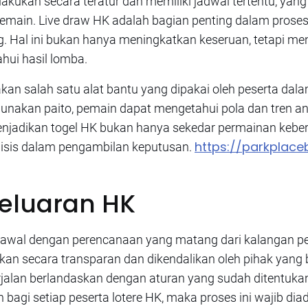
lakukan secara teratur dan memiliki jadwal tertentu, y
emain. Live draw HK adalah bagian penting dalam proses i
 Hal ini bukan hanya meningkatkan keseruan, tetapi men
ui hasil lomba.
kan salah satu alat bantu yang dipakai oleh peserta dalam
akan paito, pemain dapat mengetahui pola dan tren ang
njadikan togel HK bukan hanya sekedar permainan kebe
https://parkplaceb
alisis dalam pengambilan keputusan.
eluaran HK
awal dengan perencanaan yang matang dari kalangan pe
nkan secara transparan dan dikendalikan oleh pihak yan
jalan berlandaskan dengan aturan yang sudah ditentukan
bagi setiap peserta lotere HK, maka proses ini wajib di