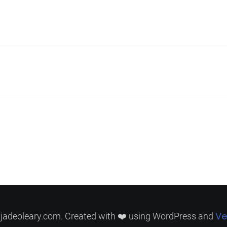
Ve
yjadeoleary.com. Created with ❤️ using WordPress and