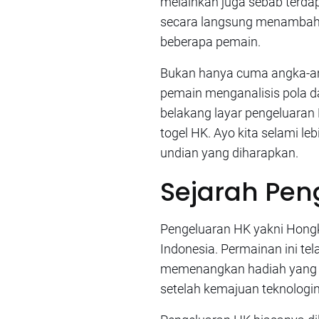
melainkan juga sebab terda
secara langsung menambah 
beberapa pemain.
Bukan hanya cuma angka-ang
pemain menganalisis pola da
belakang layar pengeluaran H
togel HK. Ayo kita selami l
undian yang diharapkan.
Sejarah Pen
Pengeluaran HK yakni Hongk
Indonesia. Permainan ini t
memenangkan hadiah yang be
setelah kemajuan teknologi