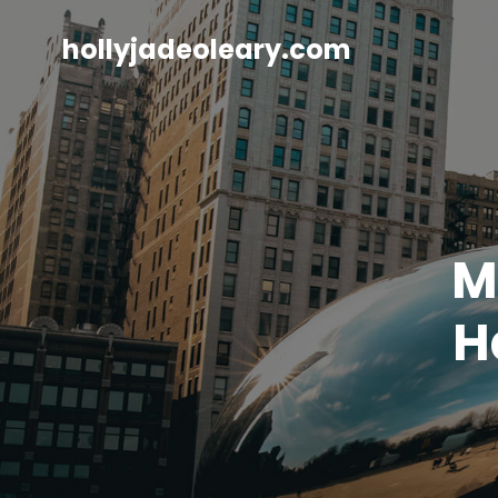
Skip
to
hollyjadeoleary.com
content
M
H