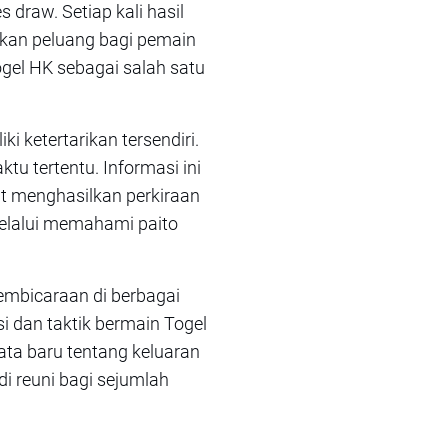
draw. Setiap kali hasil
ikan peluang bagi pemain
gel HK sebagai salah satu
i ketertarikan tersendiri.
 tertentu. Informasi ini
t menghasilkan perkiraan
melalui memahami paito
pembicaraan di berbagai
i dan taktik bermain Togel
ata baru tentang keluaran
i reuni bagi sejumlah