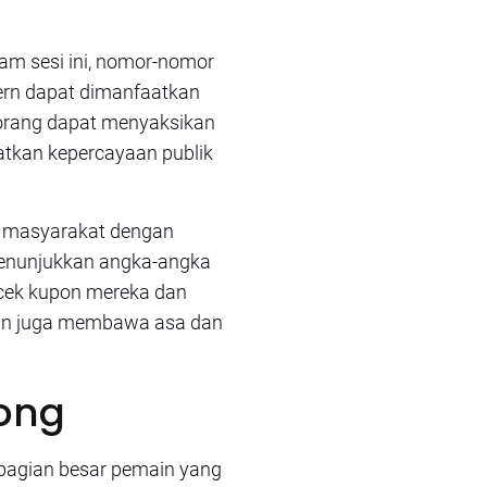
am sesi ini, nomor-nomor
ern dapat dimanfaatkan
 orang dapat menyaksikan
atkan kepercayaan publik
da masyarakat dengan
menunjukkan angka-angka
ecek kupon mereka dan
kan juga membawa asa dan
Kong
Sebagian besar pemain yang