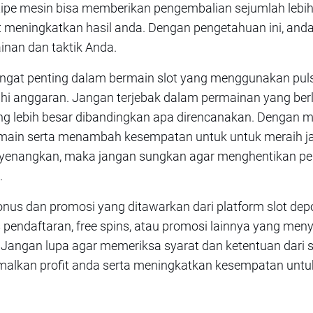
tipe mesin bisa memberikan pengembalian sejumlah lebih
meningkatkan hasil anda. Dengan pengetahuan ini, and
inan dan taktik Anda.
ngat penting dalam bermain slot yang menggunakan pul
hi anggaran. Jangan terjebak dalam permainan yang ber
g lebih besar dibandingkan apa direncanakan. Dengan m
main serta menambah kesempatan untuk untuk meraih ja
enangkan, maka jangan sungkan agar menghentikan pe
.
nus dan promosi yang ditawarkan dari platform slot depo
pendaftaran, free spins, atau promosi lainnya yang me
angan lupa agar memeriksa syarat dan ketentuan dari 
alkan profit anda serta meningkatkan kesempatan untu