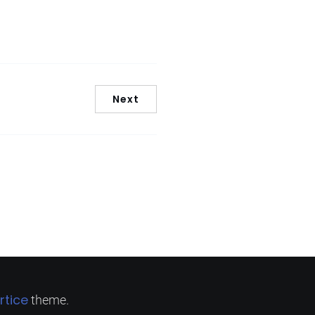
Next
rtice
theme.