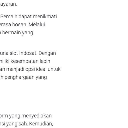
bayaran.
. Pemain dapat menikmati
rasa bosan. Melalui
an bermain yang
guna slot Indosat. Dengan
liki kesempatan lebih
n menjadi opsi ideal untuk
aih penghargaan yang
tform yang menyediakan
ensi yang sah. Kemudian,