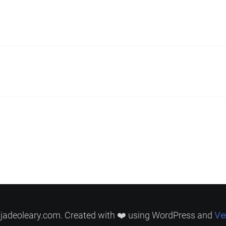
Ve
yjadeoleary.com. Created with ❤️ using WordPress and