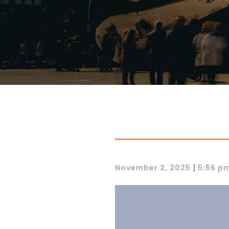
|
November 2, 2025
5:56 p