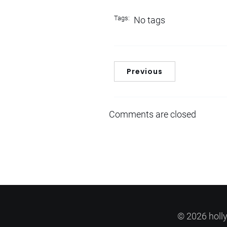
Tags:
No tags
Previous
Comments are closed
© 2026 holl