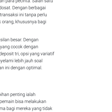
an para pecinta. Salah satu
dosat. Dengan berbagai
ansaksi ini tanpa perlu
k orang, khususnya bagi
asilan besar. Dengan
g yang cocok dengan
posit tri, opsi yang variatif
elami lebih jauh soal
n ini dengan optimal.
han penting ialah
, pemain bisa melakukan
ma bagi mereka yang tidak