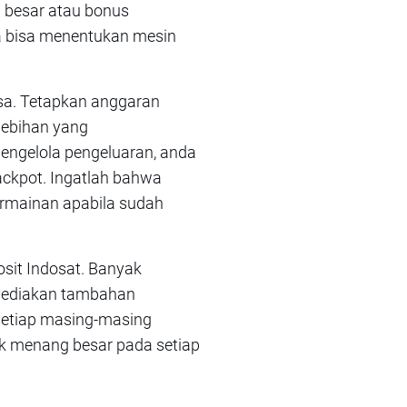
 besar atau bonus
a bisa menentukan mesin
sa. Tetapkan anggaran
lebihan yang
engelola pengeluaran, anda
ckpot. Ingatlah bahwa
rmainan apabila sudah
sit Indosat. Banyak
nyediakan tambahan
setiap masing-masing
k menang besar pada setiap