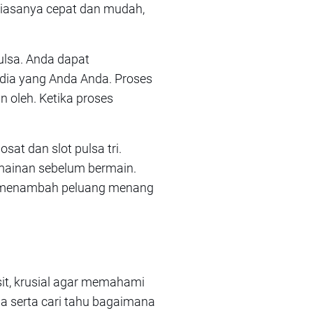
biasanya cepat dan mudah,
ulsa. Anda dapat
edia yang Anda Anda. Proses
 oleh. Ketika proses
sat dan slot pulsa tri.
mainan sebelum bermain.
sa menambah peluang menang
t, krusial agar memahami
ia serta cari tahu bagaimana