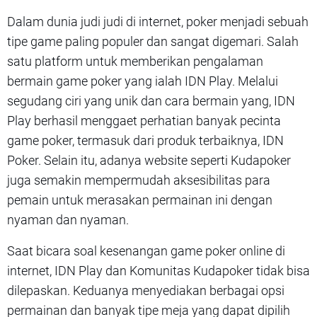
Dalam dunia judi judi di internet, poker menjadi sebuah
tipe game paling populer dan sangat digemari. Salah
satu platform untuk memberikan pengalaman
bermain game poker yang ialah IDN Play. Melalui
segudang ciri yang unik dan cara bermain yang, IDN
Play berhasil menggaet perhatian banyak pecinta
game poker, termasuk dari produk terbaiknya, IDN
Poker. Selain itu, adanya website seperti Kudapoker
juga semakin mempermudah aksesibilitas para
pemain untuk merasakan permainan ini dengan
nyaman dan nyaman.
Saat bicara soal kesenangan game poker online di
internet, IDN Play dan Komunitas Kudapoker tidak bisa
dilepaskan. Keduanya menyediakan berbagai opsi
permainan dan banyak tipe meja yang dapat dipilih