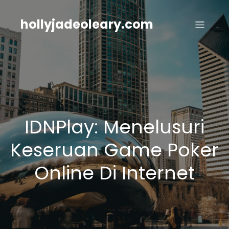
Skip
to
hollyjadeoleary.com
content
IDNPlay: Menelusuri
Keseruan Game Poker
Online Di Internet