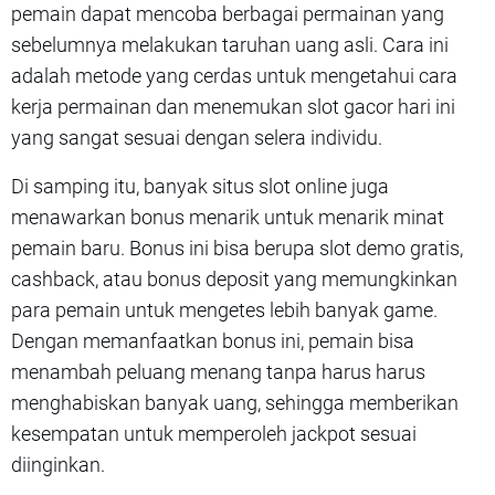
pemain dapat mencoba berbagai permainan yang
sebelumnya melakukan taruhan uang asli. Cara ini
adalah metode yang cerdas untuk mengetahui cara
kerja permainan dan menemukan slot gacor hari ini
yang sangat sesuai dengan selera individu.
Di samping itu, banyak situs slot online juga
menawarkan bonus menarik untuk menarik minat
pemain baru. Bonus ini bisa berupa slot demo gratis,
cashback, atau bonus deposit yang memungkinkan
para pemain untuk mengetes lebih banyak game.
Dengan memanfaatkan bonus ini, pemain bisa
menambah peluang menang tanpa harus harus
menghabiskan banyak uang, sehingga memberikan
kesempatan untuk memperoleh jackpot sesuai
diinginkan.