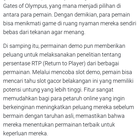
Gates of Olympus, yang mana menjadi pilihan di
antara para pemain. Dengan demikian, para pemain
bisa menikmati game di ruang nyaman mereka sendiri
bebas dari tekanan agar menang.
Di samping itu, permainan demo pun memberikan
peluang untuk melaksanakan penelitian tentang
persentase RTP (Return to Player) dari berbagai
permainan. Melalui mencoba slot demo, pemain bisa
mencari tahu slot gacor belakangan ini yang memiliki
potensi untung yang lebih tinggi. Fitur sangat
memudahkan bagi para petaruh online yang ingin
berkeinginan meningkatkan peluang mereka sebelum
bermain dengan taruhan asli, memastikan bahwa
mereka menentukan permainan terbaik untuk
keperluan mereka.