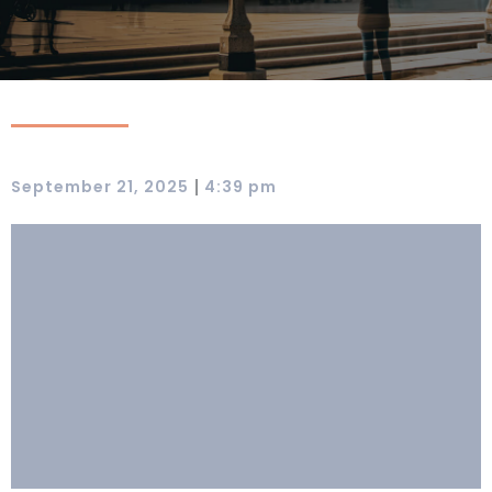
|
September 21, 2025
4:39 pm