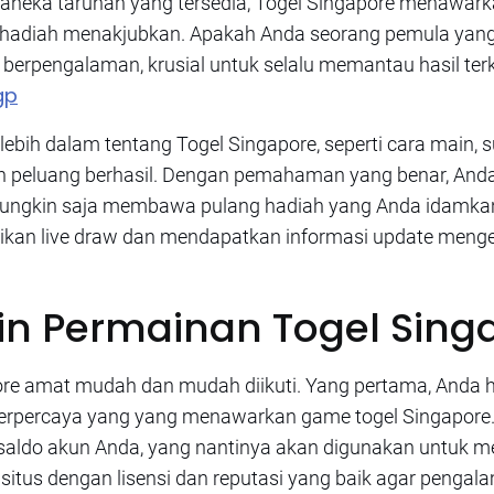
aneka taruhan yang tersedia, Togel Singapore menawar
hadiah menakjubkan. Apakah Anda seorang pemula yang 
erpengalaman, krusial untuk selalu memantau hasil terk
gp
si lebih dalam tentang Togel Singapore, seperti cara main,
an peluang berhasil. Dengan pemahaman yang benar, An
ngkin saja membawa pulang hadiah yang Anda idamkan.
kan live draw dan mendapatkan informasi update menge
n Permainan Togel Sing
e amat mudah dan mudah diikuti. Yang pertama, Anda ha
 terpercaya yang yang menawarkan game togel Singapore.
saldo akun Anda, yang nantinya akan digunakan untuk me
situs dengan lisensi dan reputasi yang baik agar penga