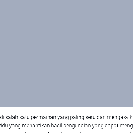
adi salah satu permainan yang paling seru dan mengasyi
individu yang menantikan hasil pengundian yang dapat me