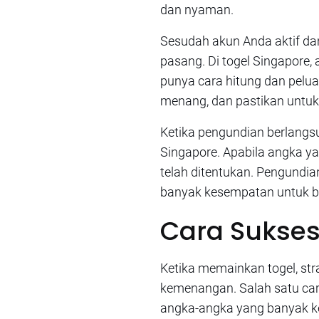
dan nyaman.
Sesudah akun Anda aktif dan
pasang. Di togel Singapore, 
punya cara hitung dan pelu
menang, dan pastikan untu
Ketika pengundian berlangsu
Singapore. Apabila angka y
telah ditentukan. Pengundia
banyak kesempatan untuk be
Cara Sukses
Ketika memainkan togel, st
kemenangan. Salah satu car
angka-angka yang banyak kel