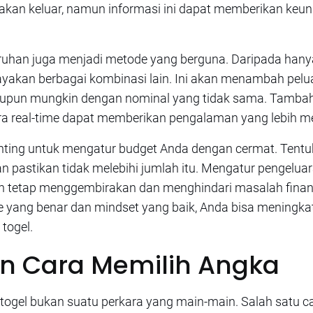
 akan keluar, namun informasi ini dapat memberikan ke
ruhan juga menjadi metode yang berguna. Daripada hanya
yakan berbagai kombinasi lain. Ini akan menambah pelu
pun mungkin dengan nominal yang tidak sama. Tambaha
ara real-time dapat memberikan pengalaman yang lebih m
penting untuk mengatur budget Anda dengan cermat. Tent
n pastikan tidak melebihi jumlah itu. Mengatur pengelu
tetap menggembirakan dan menghindari masalah finansi
yang benar dan mindset yang baik, Anda bisa meningk
togel.
n Cara Memilih Angka
ogel bukan suatu perkara yang main-main. Salah satu ca