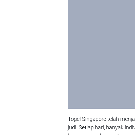
Togel Singapore telah menj
judi. Setiap hari, banyak 