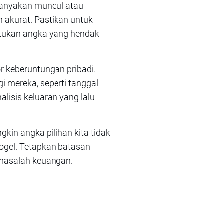
banyakan muncul atau
 akurat. Pastikan untuk
tukan angka yang hendak
r keberuntungan pribadi.
 mereka, seperti tanggal
lisis keluaran yang lalu
gkin angka pilihan kita tidak
togel. Tetapkan batasan
 masalah keuangan.