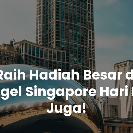
Raih Hadiah Besar d
gel Singapore Hari 
Juga!