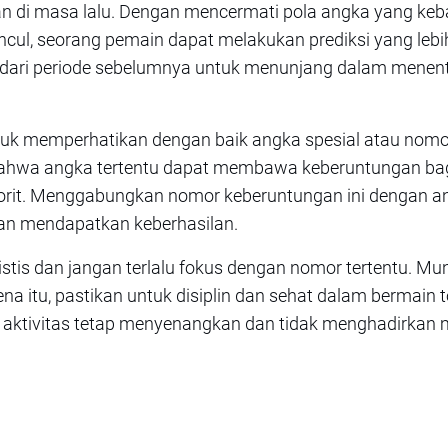
an di masa lalu. Dengan mencermati pola angka yang ke
cul, seorang pemain dapat melakukan prediksi yang lebih
 dari periode sebelumnya untuk menunjang dalam menen
ntuk memperhatikan dengan baik angka spesial atau nomo
ahwa angka tertentu dapat membawa keberuntungan bagi
orit. Menggabungkan nomor keberuntungan ini dengan ana
n mendapatkan keberhasilan.
listis dan jangan terlalu fokus dengan nomor tertentu. Mun
ena itu, pastikan untuk disiplin dan sehat dalam bermain 
ar aktivitas tetap menyenangkan dan tidak menghadirkan