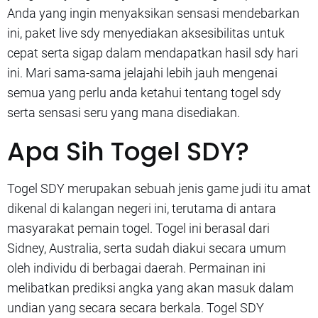
Anda yang ingin menyaksikan sensasi mendebarkan
ini, paket live sdy menyediakan aksesibilitas untuk
cepat serta sigap dalam mendapatkan hasil sdy hari
ini. Mari sama-sama jelajahi lebih jauh mengenai
semua yang perlu anda ketahui tentang togel sdy
serta sensasi seru yang mana disediakan.
Apa Sih Togel SDY?
Togel SDY merupakan sebuah jenis game judi itu amat
dikenal di kalangan negeri ini, terutama di antara
masyarakat pemain togel. Togel ini berasal dari
Sidney, Australia, serta sudah diakui secara umum
oleh individu di berbagai daerah. Permainan ini
melibatkan prediksi angka yang akan masuk dalam
undian yang secara secara berkala. Togel SDY