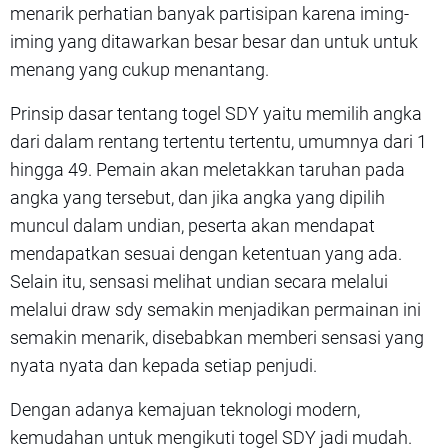
menarik perhatian banyak partisipan karena iming-
iming yang ditawarkan besar besar dan untuk untuk
menang yang cukup menantang.
Prinsip dasar tentang togel SDY yaitu memilih angka
dari dalam rentang tertentu tertentu, umumnya dari 1
hingga 49. Pemain akan meletakkan taruhan pada
angka yang tersebut, dan jika angka yang dipilih
muncul dalam undian, peserta akan mendapat
mendapatkan sesuai dengan ketentuan yang ada.
Selain itu, sensasi melihat undian secara melalui
melalui draw sdy semakin menjadikan permainan ini
semakin menarik, disebabkan memberi sensasi yang
nyata nyata dan kepada setiap penjudi.
Dengan adanya kemajuan teknologi modern,
kemudahan untuk mengikuti togel SDY jadi mudah.