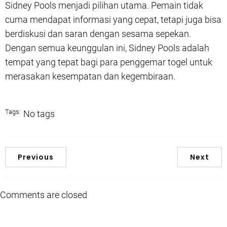
Sidney Pools menjadi pilihan utama. Pemain tidak
cuma mendapat informasi yang cepat, tetapi juga bisa
berdiskusi dan saran dengan sesama sepekan.
Dengan semua keunggulan ini, Sidney Pools adalah
tempat yang tepat bagi para penggemar togel untuk
merasakan kesempatan dan kegembiraan.
Tags:
No tags
Previous
Next
Comments are closed