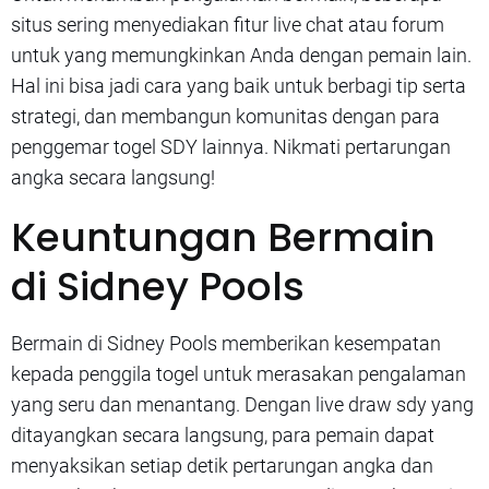
situs sering menyediakan fitur live chat atau forum
untuk yang memungkinkan Anda dengan pemain lain.
Hal ini bisa jadi cara yang baik untuk berbagi tip serta
strategi, dan membangun komunitas dengan para
penggemar togel SDY lainnya. Nikmati pertarungan
angka secara langsung!
Keuntungan Bermain
di Sidney Pools
Bermain di Sidney Pools memberikan kesempatan
kepada penggila togel untuk merasakan pengalaman
yang seru dan menantang. Dengan live draw sdy yang
ditayangkan secara langsung, para pemain dapat
menyaksikan setiap detik pertarungan angka dan