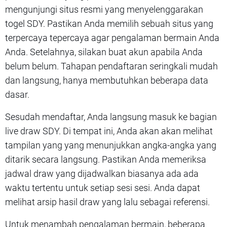
mengunjungi situs resmi yang menyelenggarakan
togel SDY. Pastikan Anda memilih sebuah situs yang
terpercaya tepercaya agar pengalaman bermain Anda
Anda. Setelahnya, silakan buat akun apabila Anda
belum belum. Tahapan pendaftaran seringkali mudah
dan langsung, hanya membutuhkan beberapa data
dasar.
Sesudah mendaftar, Anda langsung masuk ke bagian
live draw SDY. Di tempat ini, Anda akan akan melihat
tampilan yang yang menunjukkan angka-angka yang
ditarik secara langsung. Pastikan Anda memeriksa
jadwal draw yang dijadwalkan biasanya ada ada
waktu tertentu untuk setiap sesi sesi. Anda dapat
melihat arsip hasil draw yang lalu sebagai referensi.
Untuk menambah pengalaman bermain, beberapa