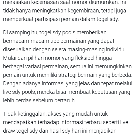
merasakan kecemasan saat nomor diumumkan. Ini
tidak hanya meningkatkan kegembiraan, tetapi juga
memperkuat partisipasi pemain dalam togel sdy.
Di samping itu, togel sdy pools memberikan
bermacam-macam tipe permainan yang dapat
disesuaikan dengan selera masing-masing individu.
Mulai dari pilihan nomor yang fleksibel hingga
berbagai variasi permainan, semua ini memungkinkan
pemain untuk memiliki strategi bermain yang berbeda.
Dengan adanya informasi yang jelas dan tepat melalui
live sdy pools, mereka bisa membuat keputusan yang
lebih cerdas sebelum bertaruh.
Tidak ketinggalan, akses yang mudah untuk
mendapatkan terhadap informasi terbaru seperti live
draw togel sdy dan hasil sdy hari ini menjadikan