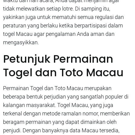
waktu dan hari acara, Anda dapat menjamin agar
tidak melewatkan setiap lotre. Di samping itu,
yakinkan juga untuk mematuhi semua regulasi dan
peraturan yang berlaku ketika berpartisipasi dalam
togel Macau agar pengalaman Anda aman dan
mengasyikkan.
Petunjuk Permainan
Togel dan Toto Macau
Permainan Togel dan Toto Macau merupakan
beberapa bentuk perjudian yang sangatlah populer di
kalangan masyarakat. Togel Macau, yang juga
terkenal dengan metode ramalan nomor, memberikan
beragam permainan yang dapat dimainkan oleh
penjudi. Dengan banyaknya data Macau tersedia,