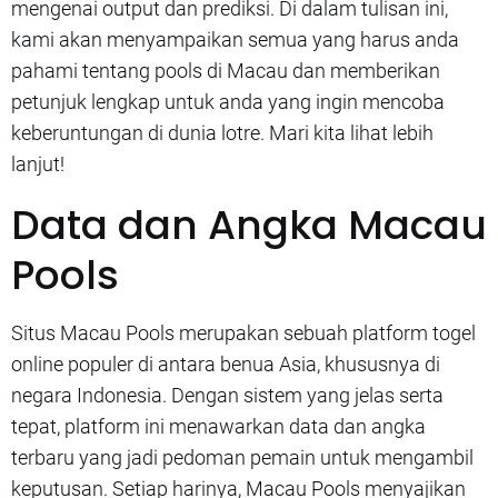
mengenai output dan prediksi. Di dalam tulisan ini,
kami akan menyampaikan semua yang harus anda
pahami tentang pools di Macau dan memberikan
petunjuk lengkap untuk anda yang ingin mencoba
keberuntungan di dunia lotre. Mari kita lihat lebih
lanjut!
Data dan Angka Macau
Pools
Situs Macau Pools merupakan sebuah platform togel
online populer di antara benua Asia, khususnya di
negara Indonesia. Dengan sistem yang jelas serta
tepat, platform ini menawarkan data dan angka
terbaru yang jadi pedoman pemain untuk mengambil
keputusan. Setiap harinya, Macau Pools menyajikan