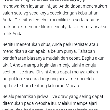
menawarkan layanan ini, jadi Anda dapat menentukan
salah satu yg sebaiknya cocok dengan kebutuhan
Anda. Cek situs tersebut memiliki izin serta reputasi
baik untuk membuktikan security data serta transaksi
milik Anda.
Begitu menentukan situs, Anda perlu register atau
mendirikan akun apabila belum punya. Tahapan
pendaftaran biasanya mudah dan cepat. Begitu akun
aktif, Anda mampu login dan menjelajahi menuju
section live draw. Di sini Anda dapat menyaksikan
output lotre secara langsung serta memperoleh
update terbaru tentang keluaran Macau.
Selalu perhatikan jadwal live draw yang sering dapat
ditemukan pada website itu. Melalui mempelajari