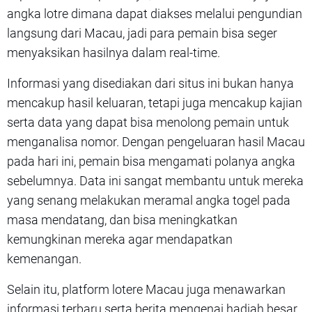
angka lotre dimana dapat diakses melalui pengundian
langsung dari Macau, jadi para pemain bisa seger
menyaksikan hasilnya dalam real-time.
Informasi yang disediakan dari situs ini bukan hanya
mencakup hasil keluaran, tetapi juga mencakup kajian
serta data yang dapat bisa menolong pemain untuk
menganalisa nomor. Dengan pengeluaran hasil Macau
pada hari ini, pemain bisa mengamati polanya angka
sebelumnya. Data ini sangat membantu untuk mereka
yang senang melakukan meramal angka togel pada
masa mendatang, dan bisa meningkatkan
kemungkinan mereka agar mendapatkan
kemenangan.
Selain itu, platform lotere Macau juga menawarkan
informasi terbaru serta berita mengenai hadiah besar