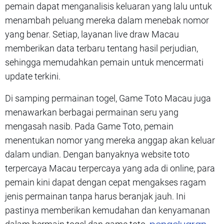
pemain dapat menganalisis keluaran yang lalu untuk
menambah peluang mereka dalam menebak nomor
yang benar. Setiap, layanan live draw Macau
memberikan data terbaru tentang hasil perjudian,
sehingga memudahkan pemain untuk mencermati
update terkini.
Di samping permainan togel, Game Toto Macau juga
menawarkan berbagai permainan seru yang
mengasah nasib. Pada Game Toto, pemain
menentukan nomor yang mereka anggap akan keluar
dalam undian. Dengan banyaknya website toto
terpercaya Macau terpercaya yang ada di online, para
pemain kini dapat dengan cepat mengakses ragam
jenis permainan tanpa harus beranjak jauh. Ini
pastinya memberikan kemudahan dan kenyamanan