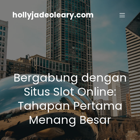
Skip
to
hollyjadeoleary.com
content
Bergabung dengan
Situs Slot Online:
Tahapan Pertama
Menang Besar