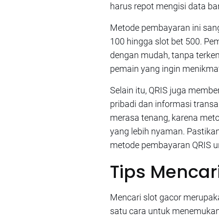
harus repot mengisi data b
Metode pembayaran ini sangat
100 hingga slot bet 500. 
dengan mudah, tanpa terken
pemain yang ingin menikmat
Selain itu, QRIS juga membe
pribadi dan informasi trans
merasa tenang, karena met
yang lebih nyaman. Pastikan 
metode pembayaran QRIS u
Tips Mencar
Mencari slot gacor merupak
satu cara untuk menemukan 