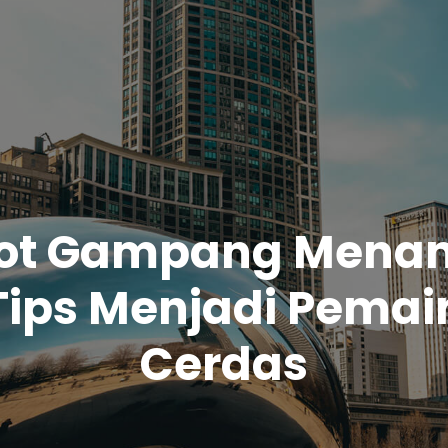
lot Gampang Menan
Tips Menjadi Pemai
Cerdas