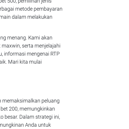
bet 500, pemilihan jenis
berbagai metode pembayaran
 pemain dalam melakukan
pang menang. Kami akan
 maxwin, serta menjelajahi
itu, informasi mengenai RTP
k. Mari kita mulai
gin memaksimalkan peluang
ot bet 200, memungkinkan
besar. Dalam strategi ini,
kemungkinan Anda untuk