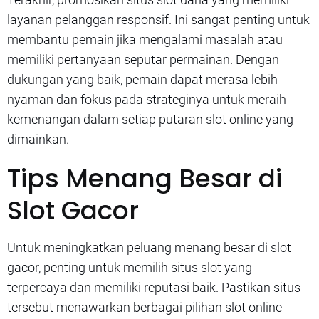
layanan pelanggan responsif. Ini sangat penting untuk
membantu pemain jika mengalami masalah atau
memiliki pertanyaan seputar permainan. Dengan
dukungan yang baik, pemain dapat merasa lebih
nyaman dan fokus pada strateginya untuk meraih
kemenangan dalam setiap putaran slot online yang
dimainkan.
Tips Menang Besar di
Slot Gacor
Untuk meningkatkan peluang menang besar di slot
gacor, penting untuk memilih situs slot yang
terpercaya dan memiliki reputasi baik. Pastikan situs
tersebut menawarkan berbagai pilihan slot online