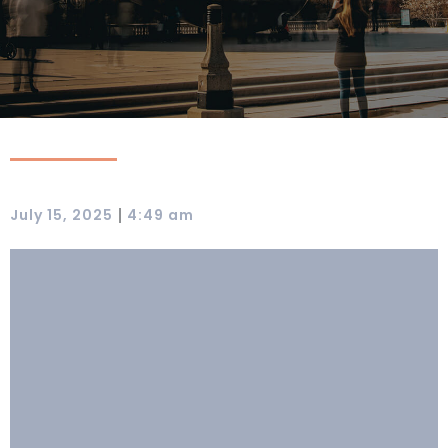
|
July 15, 2025
4:49 am