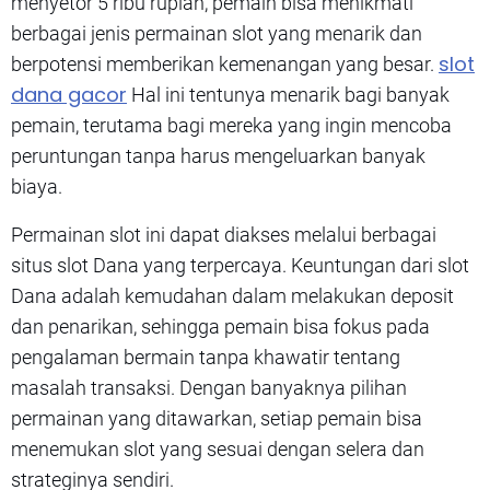
menyetor 5 ribu rupiah, pemain bisa menikmati
berbagai jenis permainan slot yang menarik dan
slot
berpotensi memberikan kemenangan yang besar.
dana gacor
Hal ini tentunya menarik bagi banyak
pemain, terutama bagi mereka yang ingin mencoba
peruntungan tanpa harus mengeluarkan banyak
biaya.
Permainan slot ini dapat diakses melalui berbagai
situs slot Dana yang terpercaya. Keuntungan dari slot
Dana adalah kemudahan dalam melakukan deposit
dan penarikan, sehingga pemain bisa fokus pada
pengalaman bermain tanpa khawatir tentang
masalah transaksi. Dengan banyaknya pilihan
permainan yang ditawarkan, setiap pemain bisa
menemukan slot yang sesuai dengan selera dan
strateginya sendiri.