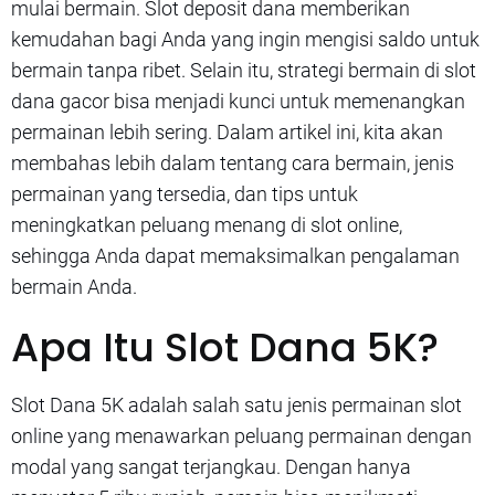
mulai bermain. Slot deposit dana memberikan
kemudahan bagi Anda yang ingin mengisi saldo untuk
bermain tanpa ribet. Selain itu, strategi bermain di slot
dana gacor bisa menjadi kunci untuk memenangkan
permainan lebih sering. Dalam artikel ini, kita akan
membahas lebih dalam tentang cara bermain, jenis
permainan yang tersedia, dan tips untuk
meningkatkan peluang menang di slot online,
sehingga Anda dapat memaksimalkan pengalaman
bermain Anda.
Apa Itu Slot Dana 5K?
Slot Dana 5K adalah salah satu jenis permainan slot
online yang menawarkan peluang permainan dengan
modal yang sangat terjangkau. Dengan hanya