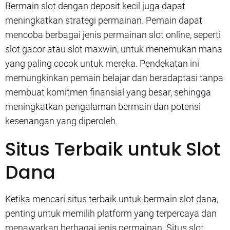
Bermain slot dengan deposit kecil juga dapat
meningkatkan strategi permainan. Pemain dapat
mencoba berbagai jenis permainan slot online, seperti
slot gacor atau slot maxwin, untuk menemukan mana
yang paling cocok untuk mereka. Pendekatan ini
memungkinkan pemain belajar dan beradaptasi tanpa
membuat komitmen finansial yang besar, sehingga
meningkatkan pengalaman bermain dan potensi
kesenangan yang diperoleh.
Situs Terbaik untuk Slot
Dana
Ketika mencari situs terbaik untuk bermain slot dana,
penting untuk memilih platform yang terpercaya dan
menawarkan berbagai jenis permainan. Situs slot