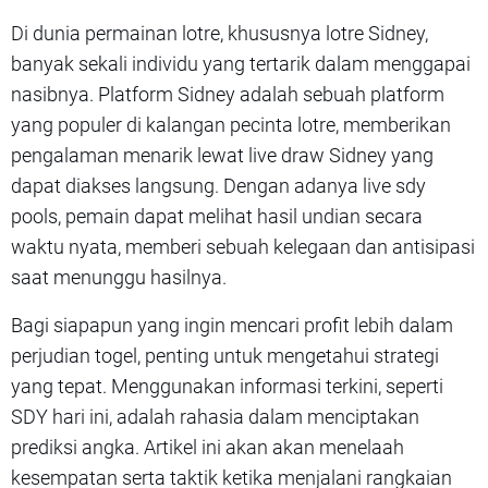
Di dunia permainan lotre, khususnya lotre Sidney,
banyak sekali individu yang tertarik dalam menggapai
nasibnya. Platform Sidney adalah sebuah platform
yang populer di kalangan pecinta lotre, memberikan
pengalaman menarik lewat live draw Sidney yang
dapat diakses langsung. Dengan adanya live sdy
pools, pemain dapat melihat hasil undian secara
waktu nyata, memberi sebuah kelegaan dan antisipasi
saat menunggu hasilnya.
Bagi siapapun yang ingin mencari profit lebih dalam
perjudian togel, penting untuk mengetahui strategi
yang tepat. Menggunakan informasi terkini, seperti
SDY hari ini, adalah rahasia dalam menciptakan
prediksi angka. Artikel ini akan akan menelaah
kesempatan serta taktik ketika menjalani rangkaian