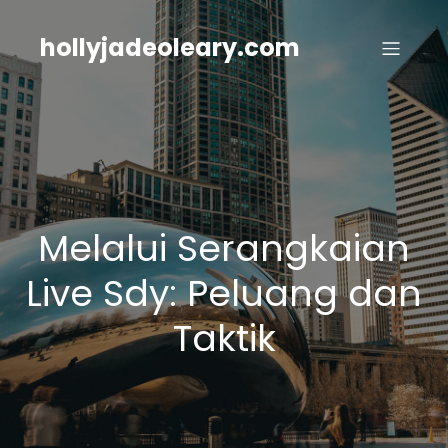
Skip
to
hollyjadeoleary.com
content
Melalui Serangkaian
Live Sdy: Peluang dan
Taktik