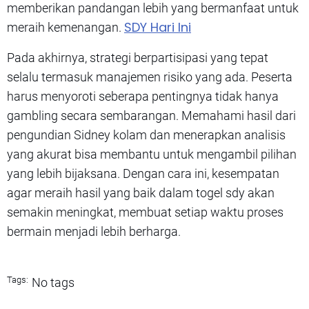
memberikan pandangan lebih yang bermanfaat untuk
SDY Hari Ini
meraih kemenangan.
Pada akhirnya, strategi berpartisipasi yang tepat
selalu termasuk manajemen risiko yang ada. Peserta
harus menyoroti seberapa pentingnya tidak hanya
gambling secara sembarangan. Memahami hasil dari
pengundian Sidney kolam dan menerapkan analisis
yang akurat bisa membantu untuk mengambil pilihan
yang lebih bijaksana. Dengan cara ini, kesempatan
agar meraih hasil yang baik dalam togel sdy akan
semakin meningkat, membuat setiap waktu proses
bermain menjadi lebih berharga.
Tags:
No tags