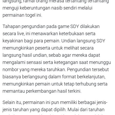
langsung, ramai orang merasa tertantang tertantang
menguji keberuntungan nasib sendiri melalui
permainan togel ini.
Tahapan pengundian pada game SDY dilakukan
secara live, ini menawarkan keterbukaan serta
keyakinan bagi para pemain. Undian langsung SDY
memungkinkan peserta untuk melihat secara
langsung hasil undian, sebab agar mereka dapat
mengalami sensasi serta ketegangan saat menunggu
nombor yang mereka taruhkan. Pengundian tersebut
biasanya berlangsung dalam format berkelanjutan,
memungkinkan pemain untuk tetap terhubung serta
memantau perkembangan hasil terkini.
Selain itu, permainan ini pun memiliki berbagai jenis-
jenis taruhan yang dapat dipilih. Mulai dari taruhan